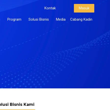
Kontak
Masuk
i
Program
Solusi Bisnis
Media
Cabang Kadin
olusi Bisnis Kami