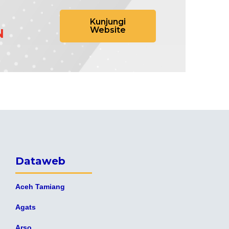
Kunjungi
Website
N
Dataweb
Aceh Tamiang
Agats
Arso